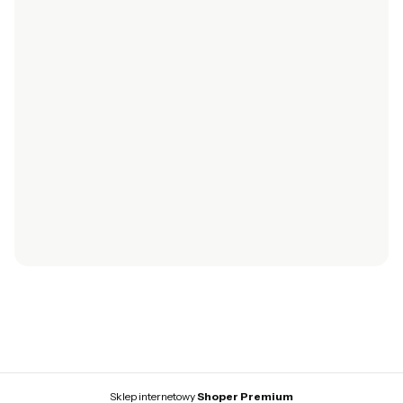
Czas realizacji zamówienia
INFORMACJE
Polityka prywatności
Personalizacja torebki
Ustawienia plików cookies
Jak kupować?
O NAS
Kontakt
© 2026 NORD — Wszystkie prawa zastrzeżone.
Szablon NØRD Storefront
Sklep internetowy
Shoper Premium