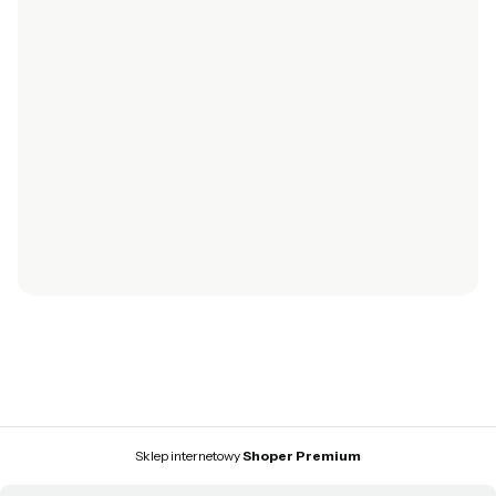
INFORMACJE
Polityka prywatności
Personalizacja torebki
Ustawienia plików cookies
Jak kupować?
O NAS
Kontakt
© 2026 NORD — Wszystkie prawa zastrzeżone.
Szablon NØRD Storefront
Sklep internetowy
Shoper Premium